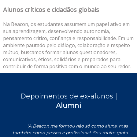
Alunos críticos
e cidadãos globais
Na Beacon, os estudantes assumem um papel ativo em
sua aprendizagem, desenvolvendo autonomia,
pensamento crítico, confiança e responsabilidade. Em um
ambiente pautado pelo diálogo, colaboração e respeito
mútuo, buscamos formar alunos questionadores,
comunicativos, éticos, solidários e preparados para
contribuir de forma positiva com o mundo ao seu redor.
Depoimentos de ex-alunos |
Alumni
"A Beacon me formou não só como aluna, mas
também como pessoa e profissional. Sou muito grata