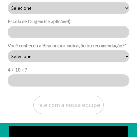
Escola de Origem (se aplicável)
Você conheceu a Beacon por indicação ou recomendação?*
4 + 10 = ?
fale com a nossa equipe