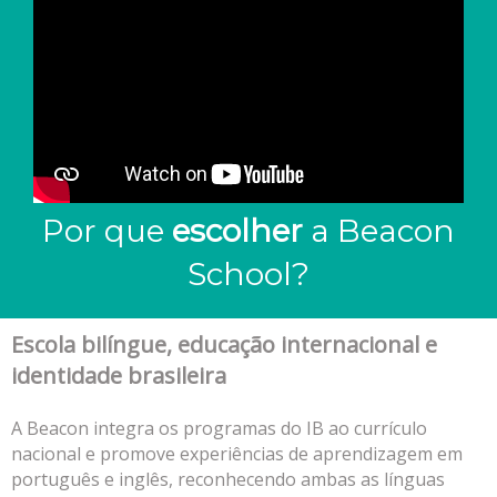
Por que
escolher
a Beacon
School?
Escola bilíngue, educação internacional e
identidade brasileira
A Beacon integra os programas do IB ao currículo
nacional e promove experiências de aprendizagem em
português e inglês, reconhecendo ambas as línguas